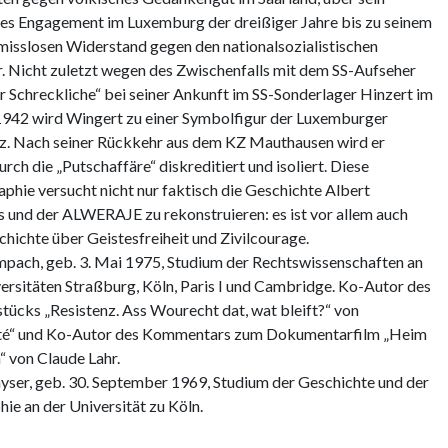
hes Engagement im Luxemburg der dreißiger Jahre bis zu seinem
sslosen Widerstand gegen den nationalsozialistischen
. Nicht zuletzt wegen des Zwischenfalls mit dem SS-Aufseher
r Schreckliche“ bei seiner Ankunft im SS-Sonderlager Hinzert im
942 wird Wingert zu einer Symbolfigur der Luxemburger
z. Nach seiner Rückkehr aus dem KZ Mauthausen wird er
urch die „Putschaffäre“ diskreditiert und isoliert. Diese
hie versucht nicht nur faktisch die Geschichte Albert
 und der ALWERAJE zu rekonstruieren: es ist vor allem auch
chichte über Geistesfreiheit und Zivilcourage.
pach, geb. 3. Mai 1975, Studium der Rechtswissenschaften an
ersitäten Straßburg, Köln, Paris I und Cambridge. Ko-Autor des
tücks „Resistenz. Ass Wourecht dat, wat bleift?“ von
é“ und Ko-Autor des Kommentars zum Dokumentarfilm „Heim
h“ von Claude Lahr.
ser, geb. 30. September 1969, Studium der Geschichte und der
hie an der Universität zu Köln.