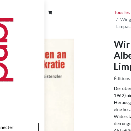
Tous les
Wir g
Limpac
Wir
Albe
Lim
Éditions
Der über
1962) n
Herausg
eine her
Widersta
den unge
nnecter
Aktivitä