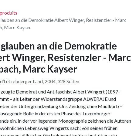
 produits
lauben an die Demokratie Albert Winger, Resistenzler - Marc
h, Marc Kayser
 glauben an die Demokratie
rt Winger, Resistenzler - Marc
pach, Marc Kayser
 d’Lëtzebuerger Land, 2004, 328 Seiten
zeugte Demokrat und Antifaschist Albert Wingert (1897-
immt – als Leiter der Widerstandsgruppe ALWERAJE und
eber der Untergrundzeitung Ons Zeidong ohne Maulkorb –
ausragende Rolle in der ersten Phase des Luxemburger
nds ein. In der vorliegenden Monographie zeichnen die Autoren
wöhnlichen Lebensweg Wingerts nach: von seinen frühen
ten gegen völkisches Gedankengut im Saarland, über sein