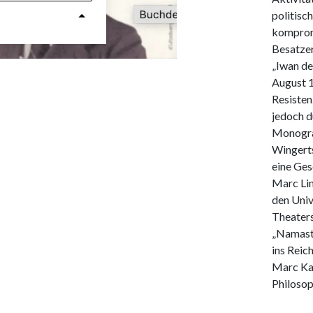
politisc
kompromi
Besatzer
„Iwan de
August 1
Resisten
jedoch d
Monograp
Wingerts
eine Ges
Marc Lim
den Univ
Theaters
„Namast
ins Reic
Marc Kay
Philosop