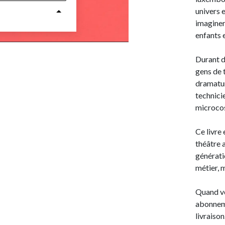
univers e
imaginer 
enfants e
Durant d
gens de 
dramatur
technicie
microcos
Ce livre 
théâtre 
générati
métier, m
Quand vo
abonneme
livraison