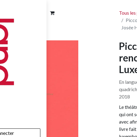
Tous les
Picco
Josée 
Picc
renc
Lux
En langu
quadric
2018
Le théât
qui ont 
avec afin
livre fa
nnecter
luxembour