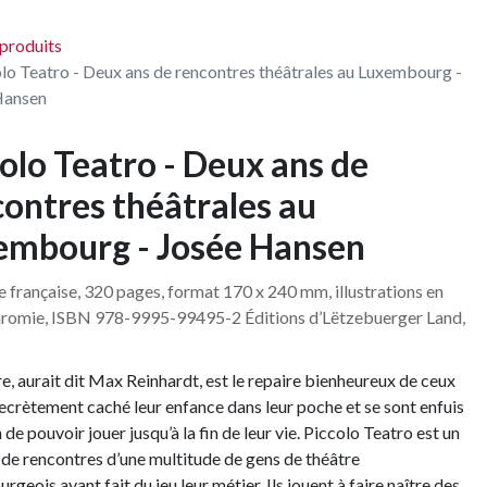
 produits
lo Teatro - Deux ans de rencontres théâtrales au Luxembourg -
Hansen
olo Teatro - Deux ans de
ontres théâtrales au
embourg - Josée Hansen
e française, 320 pages, format 170 x 240 mm, illustrations en
hromie, ISBN 978-9995-99495-2 Éditions d’Lëtzebuerger Land,
re, aurait dit Max Reinhardt, est le repaire bienheureux de ceux
secrètement caché leur enfance dans leur poche et se sont enfuis
 de pouvoir jouer jusqu’à la fin de leur vie. Piccolo Teatro est un
it de rencontres d’une multitude de gens de théâtre
geois ayant fait du jeu leur métier. Ils jouent à faire naître des