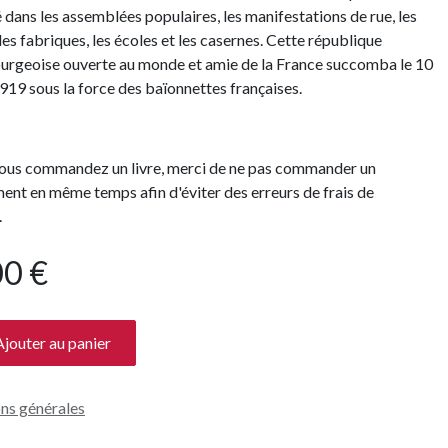
é dans les assemblées populaires, les manifestations de rue, les
 les fabriques, les écoles et les casernes. Cette république
rgeoise ouverte au monde et amie de la France succomba le 10
1919 sous la force des baïonnettes françaises.
us commandez un livre, merci de ne pas commander un
nt en même temps afin d'éviter des erreurs de frais de
.
00
€
jouter au panier
ns générales