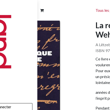
Tous les
La r
Weh
A Lëtzeb
ISBN 97
Ce livre
vouluren
Pour eux
un présid
lointaine
années d’
l’esprit 
nnecter
Pendant 