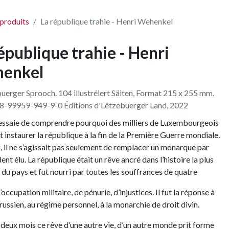
 produits
La république trahie - Henri Wehenkel
épublique trahie - Henri
enkel
uerger Sprooch. 104 illustréiert Säiten, Format 215 x 255 mm.
8-99959-949-9-0 Éditions d'Lëtzebuerger Land, 2022
 essaie de comprendre pourquoi des milliers de Luxembourgeois
t instaurer la république à la fin de la Première Guerre mondiale.
, il ne s’agissait pas seulement de remplacer un monarque par
ent élu. La république était un rêve ancré dans l’histoire la plus
 du pays et fut nourri par toutes les souffrances de quatre
occupation militaire, de pénurie, d’injustices. Il fut la réponse à
prussien, au régime personnel, à la monarchie de droit divin.
deux mois ce rêve d’une autre vie, d’un autre monde prit forme