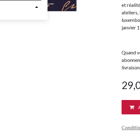
et réalit
ateliers,
luxembou
janvier 
Quand vo
abonneme
livraison
29,
A
Conditio