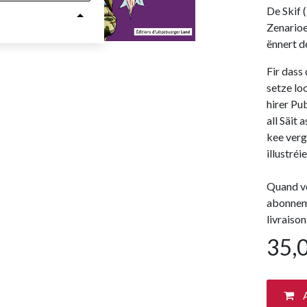
De Skif 
Zenarioe
ënnert d
Fir dass
setze lo
hirer Pu
all Säit 
kee verg
illustréie
Quand vo
abonneme
livraison
35,
A