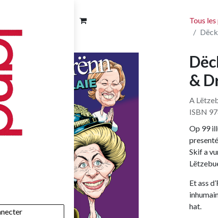
Tous les
Dëck 
Dëck
& D
A Lëtzeb
ISBN 97
Op 99 il
presenté
Skif a v
Lëtzebue
Et ass d
inhumain
hat.
nnecter