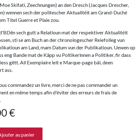
(Moe Skifati, Zeechnungen) an den Dresch (Jacques Drescher,
n) wennen sech der politescher Aktualitéit am Grand-Duché
em Titel Guerre et Plaie zou.
 d'BDën sech gutt a Relatioun mat der respektiver Aktualitéit
ossen, sti se am Buch an der chronologescher Reiefolleg vun
blikatioun am Land, mam Datum vun der Publikatioun. Uewen op
ass eng Bande mat de Käpp vu Poltikerinnen a Politiker, fir dass
iess gëtt. All Exemplaire leit e Marque-page bäi, deen
rt ass.
us commandez un livre, merci de ne pas commander un
nt en même temps afin d'éviter des erreurs de frais de
.
00
€
jouter au panier