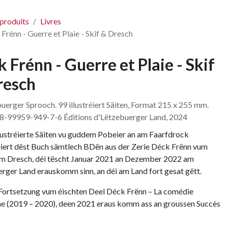
 produits
Livres
Frénn - Guerre et Plaie - Skif & Dresch
 Frénn - Guerre et Plaie - Skif
resch
uerger Sprooch. 99 illustréiert Säiten, Format 215 x 255 mm.
8-99959-949-7-6 Éditions d'Lëtzebuerger Land, 2024
lustréierte Säiten vu guddem Pobeier an am Faarfdrock
iert dëst Buch sämtlech BDën aus der Zerie Déck Frënn vum
um Dresch, déi tëscht Januar 2021 an Dezember 2022 am
rger Land erauskomm sinn, an déi am Land fort gesat gëtt.
’Fortsetzung vum éischten Deel Déck Frënn – La comédie
e (2019 – 2020), deen 2021 eraus komm ass an groussen Succès