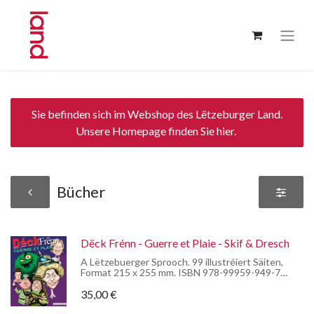
Sie befinden sich im Webshop des Lëtzeburger Land.
Unsere Homepage finden Sie hier.
Bücher
Dëck Frénn - Guerre et Plaie - Skif & Dresch
A Lëtzebuerger Sprooch. 99 illustréiert Säiten,
Format 215 x 255 mm. ISBN 978-99959-949-7-6
Éditions d'Lëtzebuerger Land, 2024
35,00
€