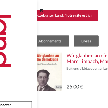
 boutique en ligne du Lëtzeburger Land. Notre site est ici
Abonnements
Livres
Wir glauben an die
Marc Limpach, Ma
Éditions d’Lëtzebuerger La
25,00
€
nnecter